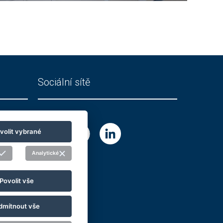
Sociální sítě
volit vybrané
Analytické
Povolit vše
dmítnout vše
ookie