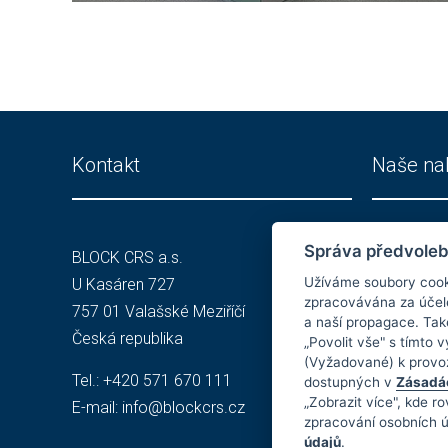
Kontakt
Naše na
Správa předvoleb
BLOCK CRS a.s.
Investič
Užíváme soubory cookie
U Kasáren 727
Čisté pr
zpracovávána za účelem
757 01 Valašské Meziříčí
Služby
a naší propagace. Také
Česká republika
„Povolit vše" s tímto 
(Vyžadované) k provoz
Tel.:
+420 571 670 111
dostupných v
Zásadác
„Zobrazit více", kde 
E-mail:
info@blockcrs.cz
zpracování osobních 
údajů
.