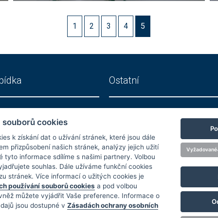
1
2
3
4
5
bídka
Ostatní
 souborů cookies
ní celky
O společnosti
Po
s k získání dat o užívání stránek, které jsou dále
ostory
Kariéra
 přizpůsobení našich stránek, analýzy jejich užití
Vyžadované
Reference
 tyto informace sdílíme s našimi partnery. Volbou
GDPR, Cookies
vyjadřujete souhlas. Dále užíváme funkční cookies
u stránek. Více informací o užitých cookies je
Imprint
h používání souborů cookies
a pod volbou
Whistleblowing
rovněž můžete vyjádřit Vaše preference. Informace o
O
Správa předvoleb souborů c
údajů jsou dostupné v
Zásadách ochrany osobních