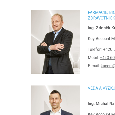
FARMACIE, BI
ZDRAVOTNIC
Ing. Zdeněk K
Key Account M
Telefon:
+420 
Mobil:
+420 60
E-mail:
kucera@
VĚDA A VÝZK
Ing. Michal N
Key Account M