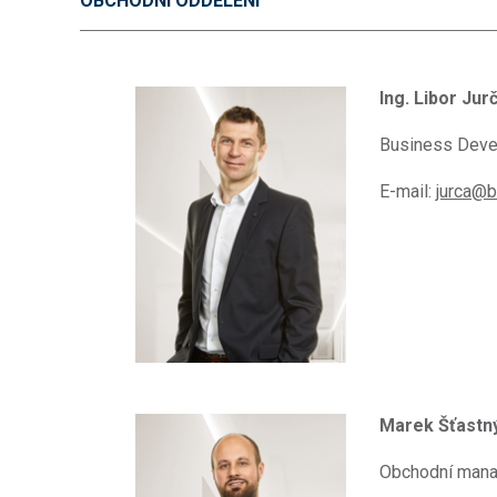
OBCHODNÍ ODDĚLENÍ
Ing. Libor Jur
Business Dev
E-mail:
jurca@b
Marek Šťastn
Obchodní mana