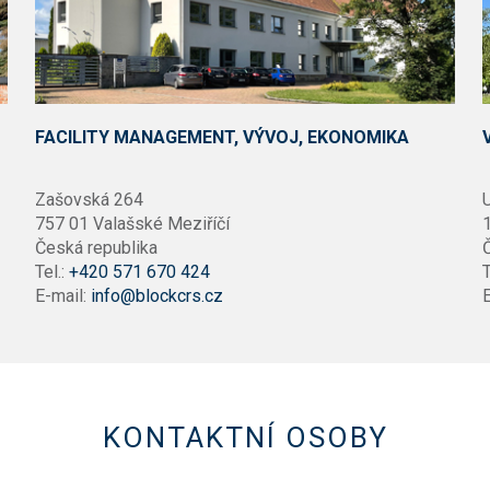
FACILITY MANAGEMENT, VÝVOJ, EKONOMIKA
Zašovská 264
757 01 Valašské Meziříčí
1
Česká republika
Tel.:
+420 571 670 424
T
E-mail:
info@blockcrs.cz
E
KONTAKTNÍ OSOBY