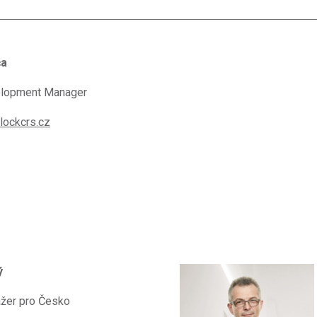
ča
elopment Manager
lockcrs.cz
ý
žer pro Česko