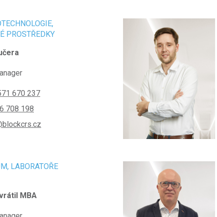
OTECHNOLOGIE,
KÉ PROSTŘEDKY
učera
anager
571 670 237
6 708 198
blockcrs.cz
UM, LABORATOŘE
avrátil MBA
anager