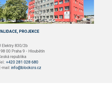
VALIDACE, PROJEKCE
U Elektry 830/2b
98 00 Praha 9 - Hloubětín
Česká republika
el.:
+420 281 028 680
-mail:
info@blockcrs.cz