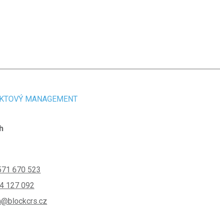
EKTOVÝ MANAGEMENT
h
571 670 523
4 127 092
h@blockcrs.cz