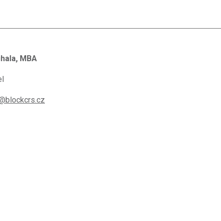
chala, MBA
el
@blockcrs.cz