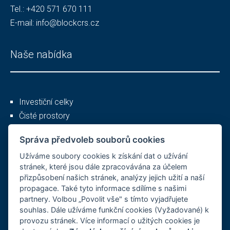
Tel.:
+420 571 670 111
E-mail:
info@blockcrs.cz
Naše nabídka
Investiční celky
Čisté prostory
Služby
Správa předvoleb souborů cookies
Užíváme soubory cookies k získání dat o užívání
Ostatní
stránek, které jsou dále zpracovávána za účelem
přizpůsobení našich stránek, analýzy jejich užití a naší
propagace. Také tyto informace sdílíme s našimi
partnery. Volbou „Povolit vše" s tímto vyjadřujete
O společnosti
souhlas. Dále užíváme funkční cookies (Vyžadované) k
provozu stránek. Více informací o užitých cookies je
Kariéra