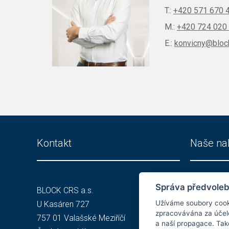
T.:
+420 571 670 
M.:
+420 724 020
E.:
konvicny@bloc
Kontakt
Naše na
Správa předvoleb
BLOCK CRS a.s.
Investič
Užíváme soubory cookie
U Kasáren 727
Čisté pr
zpracovávána za účelem
757 01 Valašské Meziříčí
Služby
a naší propagace. Také