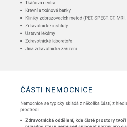
Tkáňová centra
Krevní a tkáňové banky
Kliniky zobrazovacích metod (PET, SPECT, CT, MRI, 
Zdravotnické instituty
Ústavní lékárny
Zdravotnické laboratoře
Jiná zdravotnická zařízení
ČÁSTI NEMOCNICE
Nemocnice se typicky skládá z několika částí, z hled
prostředí:
Zdravotnická oddělení,
kde čisté prostory tvoří
případně které nemusejí splňovat normy pro či