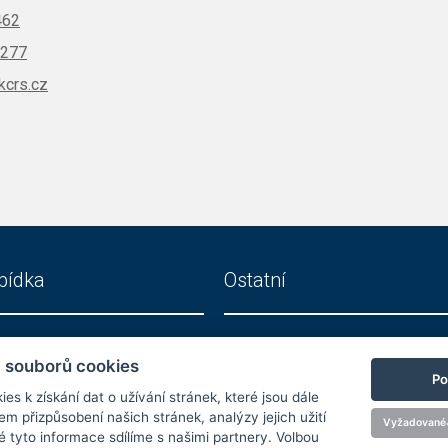
462
 277
kcrs.cz
bídka
Ostatní
 souborů cookies
ní celky
O společnosti
Po
s k získání dat o užívání stránek, které jsou dále
ostory
Kariéra
 přizpůsobení našich stránek, analýzy jejich užití
Vyžadované
Reference
 tyto informace sdílíme s našimi partnery. Volbou