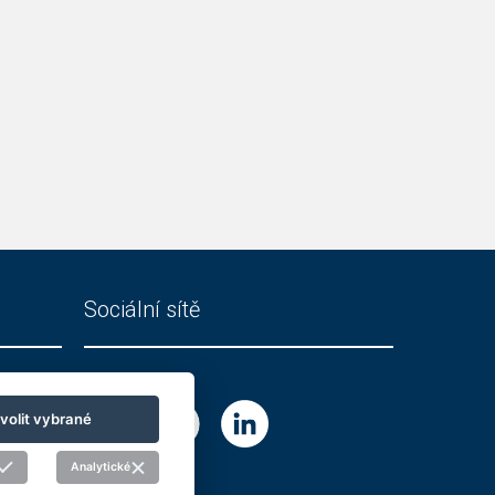
Sociální sítě
volit vybrané
Analytické