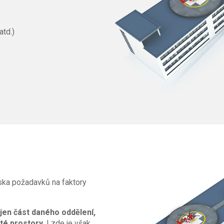
atd.)
iska požadavků na faktory
 jen část daného oddělení,
sté prostory
. I zde je však