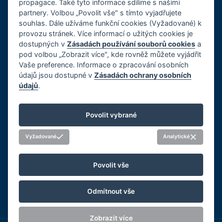
propagace. Také tyto informace sdílíme s našimi
partnery. Volbou „Povolit vše" s tímto vyjadřujete
O společnosti
souhlas. Dále užíváme funkční cookies (Vyžadované) k
provozu stránek. Více informací o užitých cookies je
Kariéra
dostupných v
Zásadách používání souborů cookies
a
Reference
pod volbou „Zobrazit více", kde rovněž můžete vyjádřit
GDPR, Cookies
Vaše preference. Informace o zpracování osobních
Imprint
údajů jsou dostupné v
Zásadách ochrany osobních
údajů
.
Whistleblowing
Správa předvoleb souborů cookie
Povolit vybrané
Sociální sítě
Vyžadované
Analytické
Povolit vše
Odmítnout vše
Zobrazit více