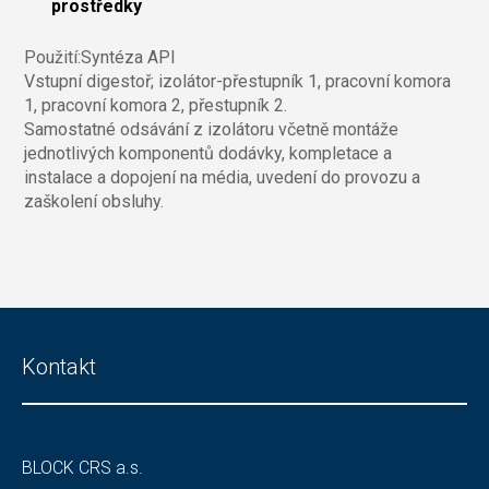
prostředky
Použití:Syntéza API
Vstupní digestoř; izolátor-přestupník 1, pracovní komora
1, pracovní komora 2, přestupník 2.
Samostatné odsávání z izolátoru včetně montáže
jednotlivých komponentů dodávky, kompletace a
instalace a dopojení na média, uvedení do provozu a
zaškolení obsluhy.
Kontakt
BLOCK CRS a.s.