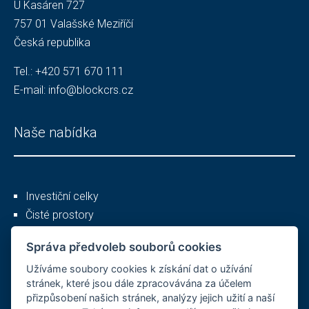
U Kasáren 727
757 01 Valašské Meziříčí
Česká republika
Tel.:
+420 571 670 111
E-mail:
info@blockcrs.cz
Naše nabídka
Investiční celky
Čisté prostory
Služby
Správa předvoleb souborů cookies
Užíváme soubory cookies k získání dat o užívání
Ostatní
stránek, které jsou dále zpracovávána za účelem
přizpůsobení našich stránek, analýzy jejich užití a naší