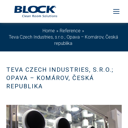
Home
Reference
Teva Czech Industries, s.r.o.; Opava – Komárov, Česká
republika
TEVA CZECH INDUSTRIES, S.R.O.;
OPAVA – KOMÁROV, ČESKÁ
REPUBLIKA