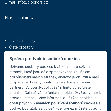
E-mail:
info@blockcrs.cz
Naše nabídka
Investiční celky
Čisté prostory
Služby
Správa předvoleb souborů cookies
Užíváme soubory cookies k získání dat o užívání
Ostatní
stránek, které jsou dále zpracovávána za účelem
přizpůsobení našich stránek, analýzy jejich užití a naší
propagace. Také tyto informace sdílíme s našimi
partnery. Volbou „Povolit vše" s tímto vyjadřujete
O společnosti
souhlas. Dále užíváme funkční cookies (Vyžadované) k
provozu stránek. Více informací o užitých cookies je
Kariéra
dostupných v
Zásadách používání souborů cookies
a
Reference
pod volbou „Zobrazit více", kde rovněž můžete vyjádřit