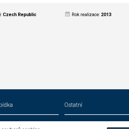
ě:
Czech Republic
Rok realizace:
2013
bídka
Ostatní