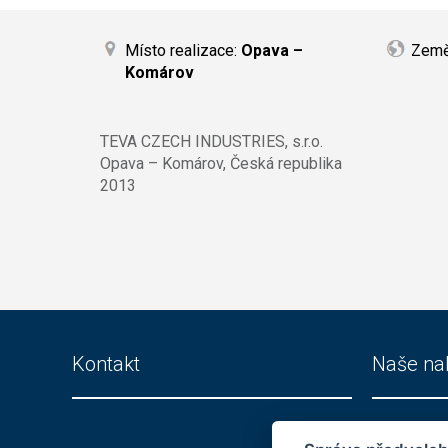
Místo realizace:
Opava –
Zem
Komárov
TEVA CZECH INDUSTRIES, s.r.o.
Opava – Komárov, Česká republika
2013
Kontakt
Naše na