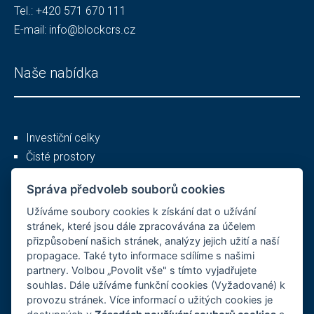
Tel.:
+420 571 670 111
E-mail:
info@blockcrs.cz
Naše nabídka
Investiční celky
Čisté prostory
Služby
Správa předvoleb souborů cookies
Užíváme soubory cookies k získání dat o užívání
Ostatní
stránek, které jsou dále zpracovávána za účelem
přizpůsobení našich stránek, analýzy jejich užití a naší
propagace. Také tyto informace sdílíme s našimi
partnery. Volbou „Povolit vše" s tímto vyjadřujete
O společnosti
souhlas. Dále užíváme funkční cookies (Vyžadované) k
provozu stránek. Více informací o užitých cookies je
Kariéra