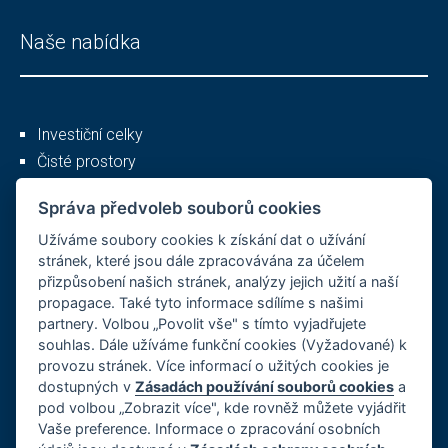
Naše nabídka
Investiční celky
Čisté prostory
Služby
Správa předvoleb souborů cookies
Užíváme soubory cookies k získání dat o užívání
Ostatní
stránek, které jsou dále zpracovávána za účelem
přizpůsobení našich stránek, analýzy jejich užití a naší
propagace. Také tyto informace sdílíme s našimi
partnery. Volbou „Povolit vše" s tímto vyjadřujete
O společnosti
souhlas. Dále užíváme funkční cookies (Vyžadované) k
provozu stránek. Více informací o užitých cookies je
Kariéra
dostupných v
Zásadách používání souborů cookies
a
Reference
pod volbou „Zobrazit více", kde rovněž můžete vyjádřit
GDPR, Cookies
Vaše preference. Informace o zpracování osobních