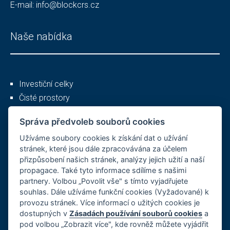
E-mail:
info@blockcrs.cz
Naše nabídka
Investiční celky
Čisté prostory
Služby
Správa předvoleb souborů cookies
Užíváme soubory cookies k získání dat o užívání
Ostatní
stránek, které jsou dále zpracovávána za účelem
přizpůsobení našich stránek, analýzy jejich užití a naší
propagace. Také tyto informace sdílíme s našimi
partnery. Volbou „Povolit vše" s tímto vyjadřujete
O společnosti
souhlas. Dále užíváme funkční cookies (Vyžadované) k
provozu stránek. Více informací o užitých cookies je
Kariéra
dostupných v
Zásadách používání souborů cookies
a
Reference
pod volbou „Zobrazit více", kde rovněž můžete vyjádřit