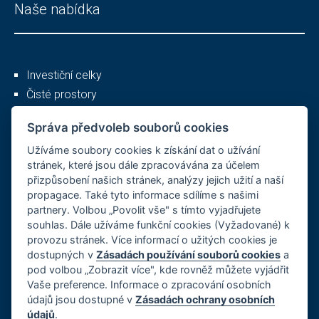
Naše nabídka
Investiční celky
Čisté prostory
Služby
Správa předvoleb souborů cookies
Užíváme soubory cookies k získání dat o užívání
Ostatní
stránek, které jsou dále zpracovávána za účelem
přizpůsobení našich stránek, analýzy jejich užití a naší
propagace. Také tyto informace sdílíme s našimi
partnery. Volbou „Povolit vše" s tímto vyjadřujete
O společnosti
souhlas. Dále užíváme funkční cookies (Vyžadované) k
provozu stránek. Více informací o užitých cookies je
Kariéra
dostupných v
Zásadách používání souborů cookies
a
Reference
pod volbou „Zobrazit více", kde rovněž můžete vyjádřit
GDPR, Cookies
Vaše preference. Informace o zpracování osobních
Imprint
údajů jsou dostupné v
Zásadách ochrany osobních
údajů
.