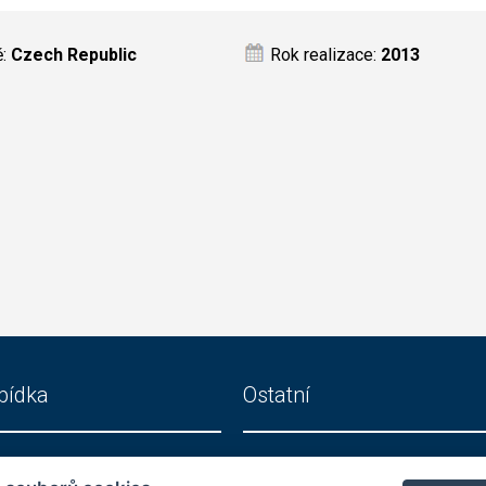
ě:
Czech Republic
Rok realizace:
2013
bídka
Ostatní