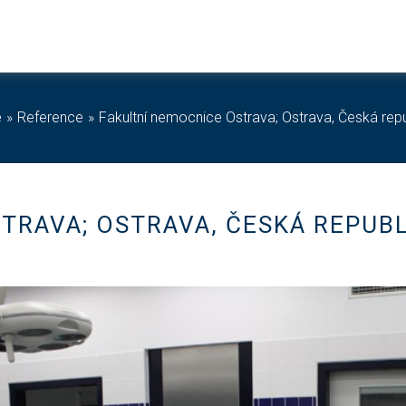
e
Reference
Fakultní nemocnice Ostrava; Ostrava, Česká repu
TRAVA; OSTRAVA, ČESKÁ REPUB