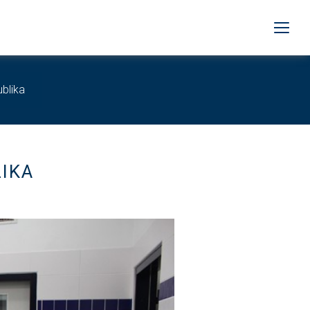
blika
LIKA