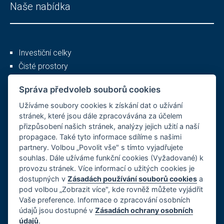
Naše nabídka
Investiční celky
Čisté prostory
Služby
Správa předvoleb souborů cookies
Užíváme soubory cookies k získání dat o užívání
Ostatní
stránek, které jsou dále zpracovávána za účelem
přizpůsobení našich stránek, analýzy jejich užití a naší
propagace. Také tyto informace sdílíme s našimi
partnery. Volbou „Povolit vše" s tímto vyjadřujete
O společnosti
souhlas. Dále užíváme funkční cookies (Vyžadované) k
provozu stránek. Více informací o užitých cookies je
Kariéra
dostupných v
Zásadách používání souborů cookies
a
Reference
pod volbou „Zobrazit více", kde rovněž můžete vyjádřit
GDPR, Cookies
Vaše preference. Informace o zpracování osobních
Imprint
údajů jsou dostupné v
Zásadách ochrany osobních
údajů
.