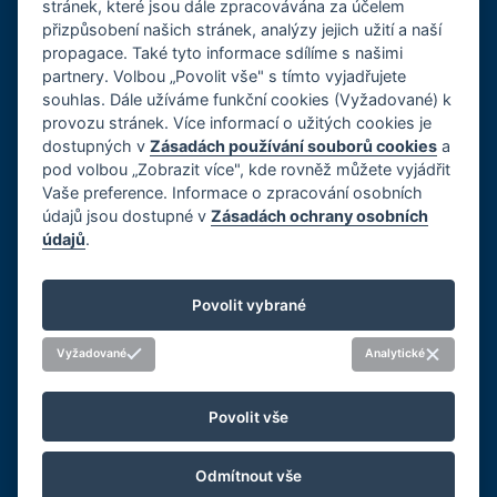
stránek, které jsou dále zpracovávána za účelem
přizpůsobení našich stránek, analýzy jejich užití a naší
propagace. Také tyto informace sdílíme s našimi
partnery. Volbou „Povolit vše" s tímto vyjadřujete
O společnosti
souhlas. Dále užíváme funkční cookies (Vyžadované) k
provozu stránek. Více informací o užitých cookies je
Kariéra
dostupných v
Zásadách používání souborů cookies
a
Reference
pod volbou „Zobrazit více", kde rovněž můžete vyjádřit
GDPR, Cookies
Vaše preference. Informace o zpracování osobních
Imprint
údajů jsou dostupné v
Zásadách ochrany osobních
údajů
.
Whistleblowing
Správa předvoleb souborů cookie
Povolit vybrané
Sociální sítě
Vyžadované
Analytické
Povolit vše
Odmítnout vše