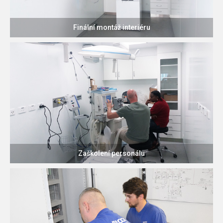
Finální montáž interiéru
Zaškolení personálu