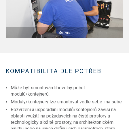
Servis
KOMPATIBILITA DLE POTŘEB
Může být smontován libovolný počet
modulů/kontejnerů.
Moduly/kontejnery lze smontovat vedle sebe i na sebe.
Rozvržení a uspořádání modulů/kontejnerů závisí na
oblasti využití, na požadavcích na čisté prostory a
technologicky složité prostory, na architektonickém
návrhu nebo na jiných definujících parametrech, které