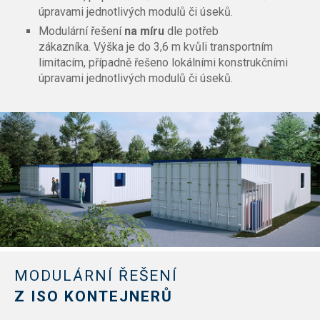
úpravami jednotlivých modulů či úseků.
Modulární řešení
na míru
dle potřeb
zákazníka. Výška je do 3,6 m kvůli transportním
limitacím, případně řešeno lokálními konstrukčními
úpravami jednotlivých modulů či úseků.
MODULÁRNÍ ŘEŠENÍ
Z ISO KONTEJNERŮ