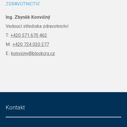
ZDRAVOTNICTVÍ
Ing. Zbyněk Konvičný
Vedoucí střediska zdravotnictví
T.:
+420 571 670 462
M.:
+420 724 020 277
E.:
konvicny@blockcrs.cz
Kontakt