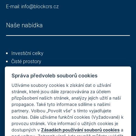
E-mail:
info@blockcrs.cz
Naše nabídka
Investiční celky
Čisté prostory
Služby
Správa předvoleb souborů cookies
Užíváme soubory cookies k získání dat o užívání
Ostatní
stránek, které jsou dále zpracovávána za účelem
přizpůsobení našich stránek, analýzy jejich užití a naší
propagace. Také tyto informace sdílíme s našimi
partnery. Volbou „Povolit vše" s tímto vyjadřujete
O společnosti
souhlas. Dále užíváme funkční cookies (Vyžadované) k
provozu stránek. Více informací o užitých cookies je
Kariéra
dostupných v
Zásadách používání souborů cookies
a
Reference