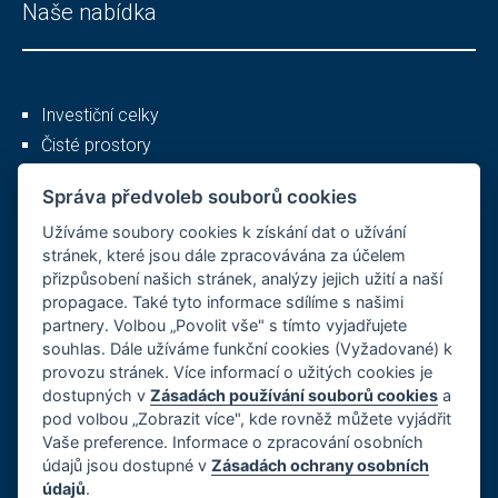
Naše nabídka
Investiční celky
Čisté prostory
Služby
Správa předvoleb souborů cookies
Užíváme soubory cookies k získání dat o užívání
Ostatní
stránek, které jsou dále zpracovávána za účelem
přizpůsobení našich stránek, analýzy jejich užití a naší
propagace. Také tyto informace sdílíme s našimi
partnery. Volbou „Povolit vše" s tímto vyjadřujete
O společnosti
souhlas. Dále užíváme funkční cookies (Vyžadované) k
provozu stránek. Více informací o užitých cookies je
Kariéra
dostupných v
Zásadách používání souborů cookies
a
Reference
pod volbou „Zobrazit více", kde rovněž můžete vyjádřit
GDPR, Cookies
Vaše preference. Informace o zpracování osobních
Imprint
údajů jsou dostupné v
Zásadách ochrany osobních
údajů
.
Whistleblowing